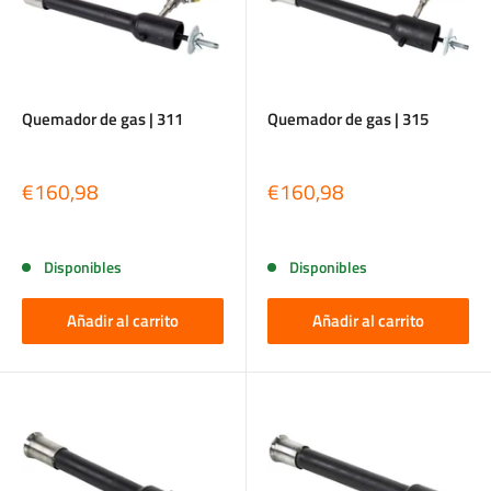
Quemador de gas | 311
Quemador de gas | 315
Precio
Precio
€160,98
€160,98
de
de
venta
venta
Reseñas
Reseñas
Disponibles
Disponibles
Añadir al carrito
Añadir al carrito