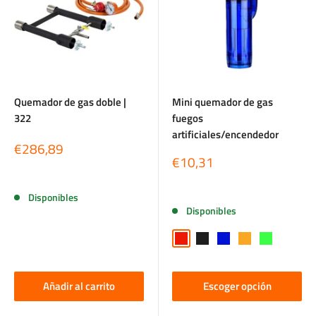
Quemador de gas doble |
Mini quemador de gas
322
fuegos
artificiales/encendedor
Precio
€286,89
de
Precio
€10,31
venta
de
Reseñas
venta
Reseñas
Disponibles
Disponibles
Rood
Zwart
Blauw
Oranje
Groen
Añadir al carrito
Escoger opción