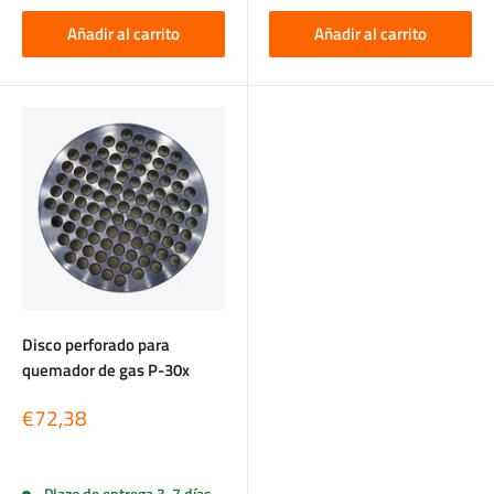
Añadir al carrito
Añadir al carrito
Disco perforado para
quemador de gas P-30x
Precio
€72,38
de
venta
Reseñas
Plazo de entrega 3-7 días