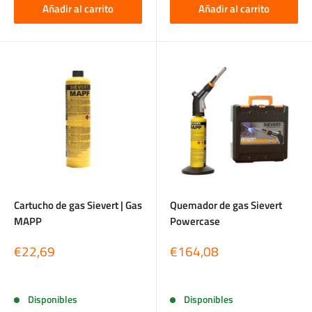
Añadir al carrito
Añadir al carrito
Cartucho de gas Sievert | Gas
Quemador de gas Sievert
MAPP
Powercase
Precio
Precio
€22,69
€164,08
de
de
venta
venta
Reseñas
Reseñas
Disponibles
Disponibles