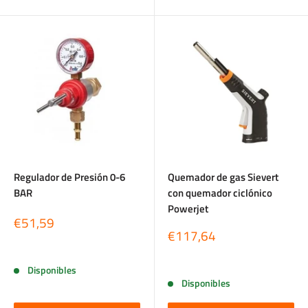
Regulador de Presión 0-6
Quemador de gas Sievert
BAR
con quemador ciclónico
Powerjet
Precio
€51,59
de
Precio
€117,64
venta
de
Reseñas
venta
Reseñas
Disponibles
Disponibles