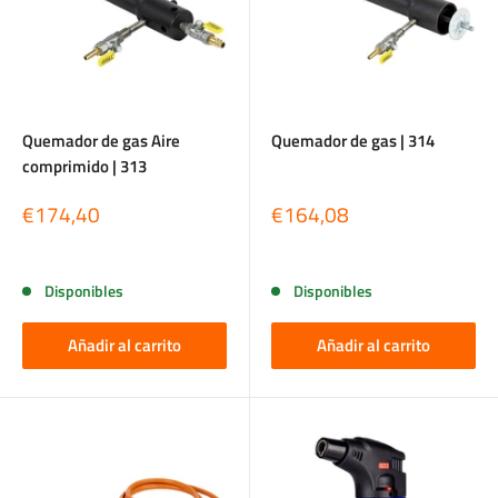
Quemador de gas Aire
Quemador de gas | 314
comprimido | 313
Precio
Precio
€174,40
€164,08
de
de
venta
venta
Reseñas
Reseñas
Disponibles
Disponibles
Añadir al carrito
Añadir al carrito