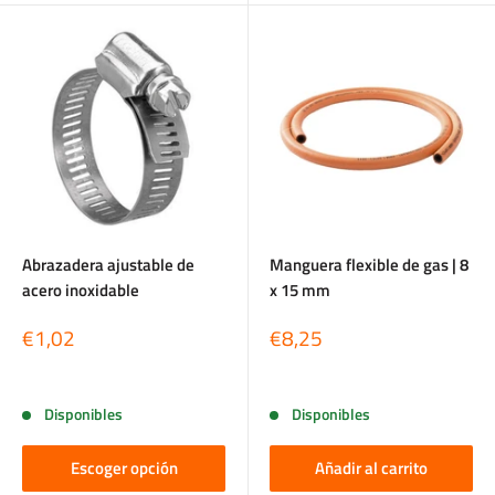
Abrazadera ajustable de
Manguera flexible de gas | 8
acero inoxidable
x 15 mm
Precio
Precio
€1,02
€8,25
de
de
venta
venta
Reseñas
Reseñas
Disponibles
Disponibles
Escoger opción
Añadir al carrito