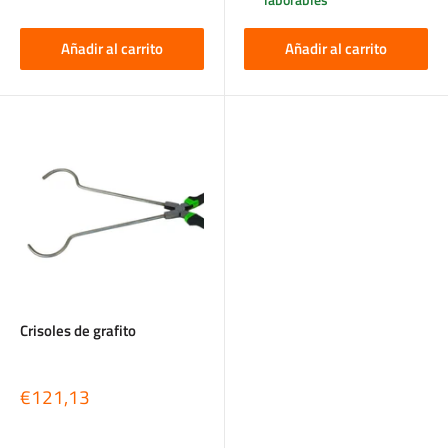
Añadir al carrito
Añadir al carrito
Crisoles de grafito
Precio
€121,13
de
venta
Reseñas