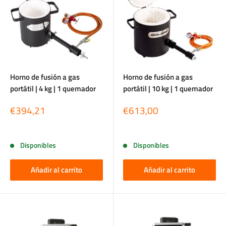
Horno de fusión a gas
Horno de fusión a gas
portátil | 4 kg | 1 quemador
portátil | 10 kg | 1 quemador
Precio
Precio
€394,21
€613,00
de
de
venta
venta
Reseñas
Reseñas
Disponibles
Disponibles
Añadir al carrito
Añadir al carrito