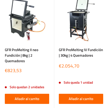
GFR ProMelting II neo
GFR ProMelting IV Fundición
Fundición | 8kg | 2
| 30kg | 4 Quemadores
Quemadores
Precio
€2.054,70
Precio
de
€823,53
de
venta
Reseñas
venta
Reseñas
Solo queda 1 unidad
Solo quedan 2 unidades
Añadir al carrito
Añadir al carrito