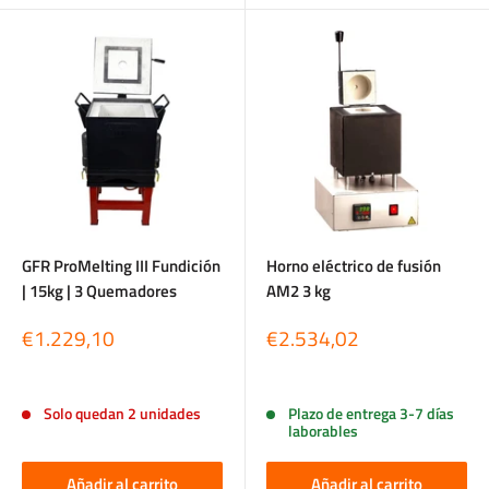
GFR ProMelting III Fundición
Horno eléctrico de fusión
| 15kg | 3 Quemadores
AM2 3 kg
Precio
Precio
€1.229,10
€2.534,02
de
de
venta
venta
Reseñas
Reseñas
Solo quedan 2 unidades
Plazo de entrega 3-7 días
laborables
Añadir al carrito
Añadir al carrito