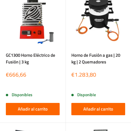
GC1300 Horno Eléctrico de
Horno de Fusión a gas | 20
Fusión | 3 kg
kg | 2 Quemadores
Precio
Precio
€666,66
€1.283,80
de
de
venta
venta
Reseñas
Reseñas
Disponibles
Disponible
Añadir al carrito
Añadir al carrito