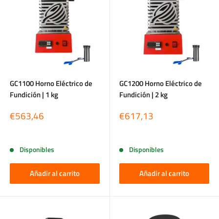
GC1100 Horno Eléctrico de
GC1200 Horno Eléctrico de
Fundición | 1 kg
Fundición | 2 kg
Precio
Precio
€563,46
€617,13
de
de
venta
venta
Reseñas
Reseñas
Disponibles
Disponibles
Añadir al carrito
Añadir al carrito