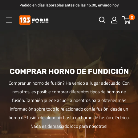
Ir
Pedido en días laborables antes de las 16:00, enviado hoy
directamente
0
123forja.es
al
contenido
COMPRAR HORNO DE FUNDICIÓN
Comprar un horno de fusión? Ha venido al lugar adecuado. Con
nosotros, es posible comprar diferentes tipos de hornos de
fusión. También puede acudir a nosotros para obtener más
información sobre todo lo relacionado con la fusión, desde un
horno de fusión de aluminio hasta un horno de fusión eléctrico.
Nada es demasiado loco para nosotros!