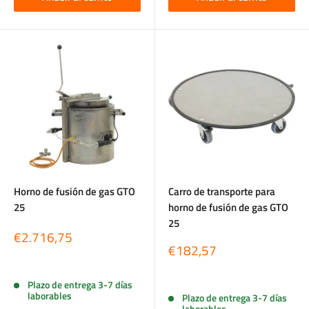
Horno de fusión de gas GTO
Carro de transporte para
25
horno de fusión de gas GTO
25
Precio
€2.716,75
de
Precio
€182,57
venta
de
Reseñas
venta
Reseñas
Plazo de entrega 3-7 días
laborables
Plazo de entrega 3-7 días
laborables