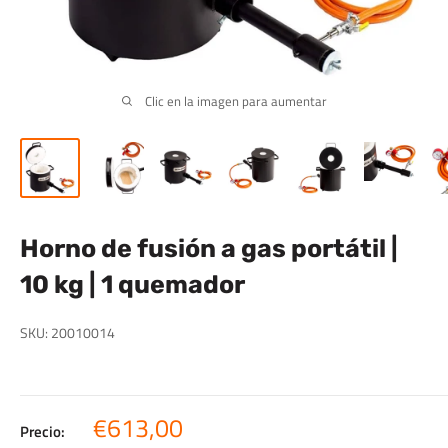
Clic en la imagen para aumentar
Horno de fusión a gas portátil |
10 kg | 1 quemador
SKU:
20010014
Precio
€613,00
Precio: