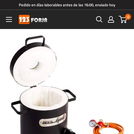
Ir
Pedido en días laborables antes de las 16:00, enviado hoy
directamente
0
123forja.es
al
contenido