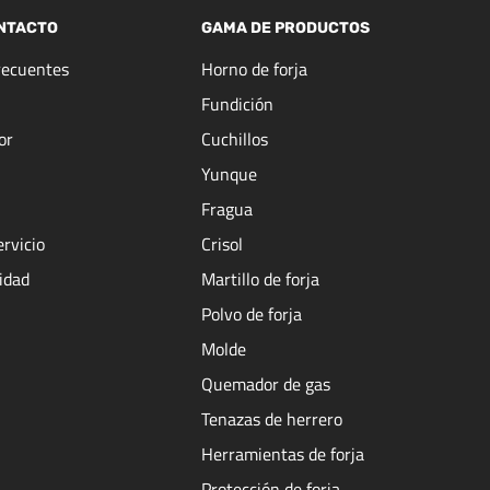
NTACTO
GAMA DE PRODUCTOS
recuentes
Horno de forja
Fundición
or
Cuchillos
Yunque
Fragua
ervicio
Crisol
cidad
Martillo de forja
Polvo de forja
Molde
Quemador de gas
Tenazas de herrero
Herramientas de forja
Protección de forja