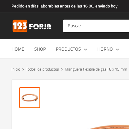
Ir
Pedido en días laborables antes de las 16:00, enviado hoy
directamente
al
123forja.es
contenido
HOME
SHOP
PRODUCTOS
HORNO
Inicio
Todos los productos
Manguera flexible de gas | 8 x 15 mm