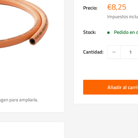
Precio
€8,25
Precio:
de
Impuestos inclu
venta
Stock:
Pedido en d
Cantidad:
Añadir al carri
agen para ampliarla.