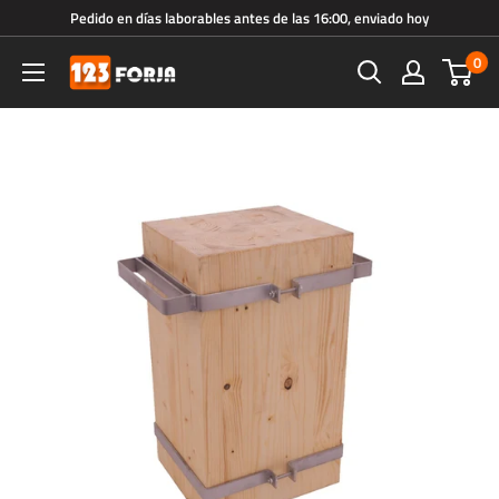
Ir
Pedido en días laborables antes de las 16:00, enviado hoy
directamente
0
123forja.es
al
contenido