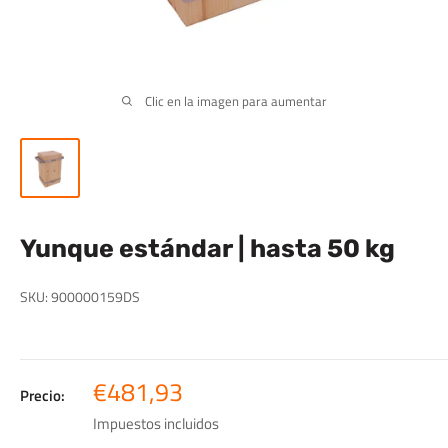
Clic en la imagen para aumentar
Yunque estándar | hasta 50 kg
SKU:
900000159DS
Precio
€481,93
Precio:
de
Impuestos incluidos
venta