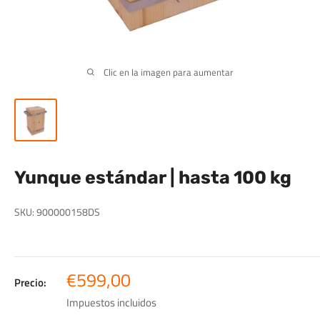
Clic en la imagen para aumentar
Yunque estándar | hasta 100 kg
SKU:
900000158DS
Precio
€599,00
Precio:
de
Impuestos incluidos
venta