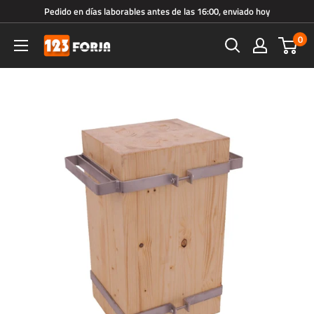
Ir
Pedido en días laborables antes de las 16:00, enviado hoy
directamente
0
123forja.es
al
contenido