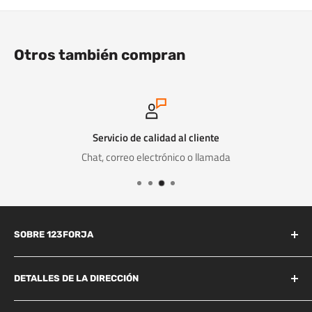
Otros también compran
Servicio de calidad al cliente
Chat, correo electrónico o llamada
SOBRE 123FORJA
123forja tiene años de experiencia en el campo de la forja y la
fundición.
DETALLES DE LA DIRECCIÓN
Industrieweg 156B
También somos conocidos por la alta calidad a un precio