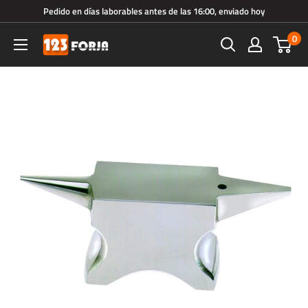
Ir
Pedido en días laborables antes de las 16:00, enviado hoy
directamente
0
123forja.es
al
contenido