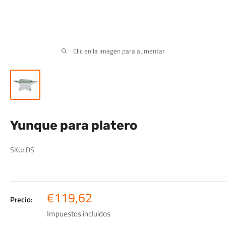
Clic en la imagen para aumentar
Yunque para platero
SKU:
DS
Precio
€119,62
Precio:
de
Impuestos incluidos
venta