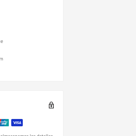
ue
mm