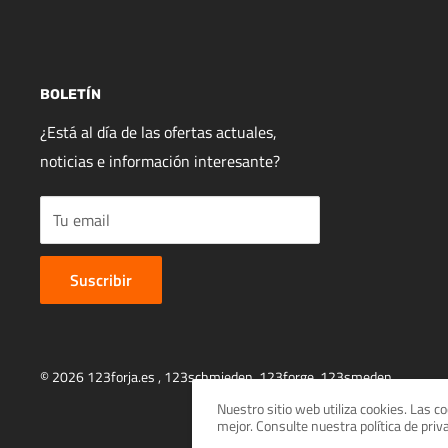
BOLETÍN
¿Está al día de las ofertas actuales,
noticias e información interesante?
Tu email
Suscribir
© 2026 123forja.es ,
123schmieden
,
123forge
,
123smeden
Nuestro sitio web utiliza cookies. Las 
mejor. Consulte nuestra política de pri