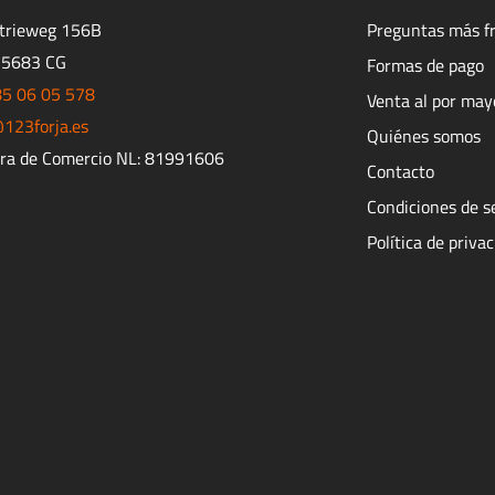
strieweg 156B
Preguntas más f
 5683 CG
Formas de pago
85 06 05 578
Venta al por may
123forja.es
Quiénes somos
ra de Comercio NL: 81991606
Contacto
Condiciones de s
Política de priva