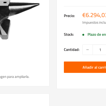
Precio
€6.294,0
Precio:
de
Impuestos inclu
venta
Stock:
Plazo de en
Cantidad:
Añadir al carri
agen para ampliarla.