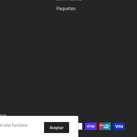
Paquetes
mos
l sitio funcione
Aceptar