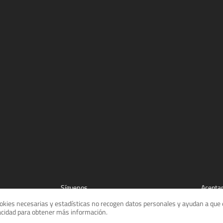
Síguenos
Acepta
cookies necesarias y estadísticas no recogen datos personales y ayudan a que e
vacidad para obtener más información.