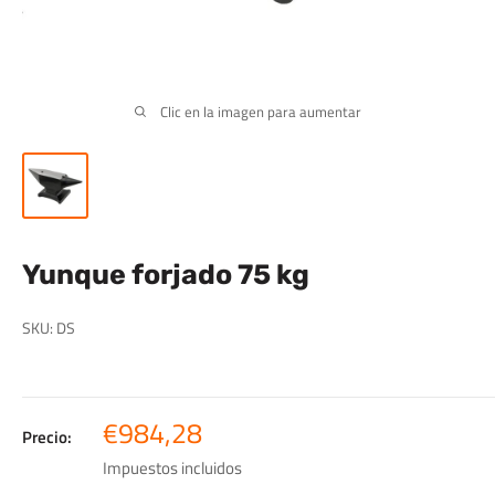
Clic en la imagen para aumentar
Yunque forjado 75 kg
SKU:
DS
Precio
€984,28
Precio:
de
Impuestos incluidos
venta