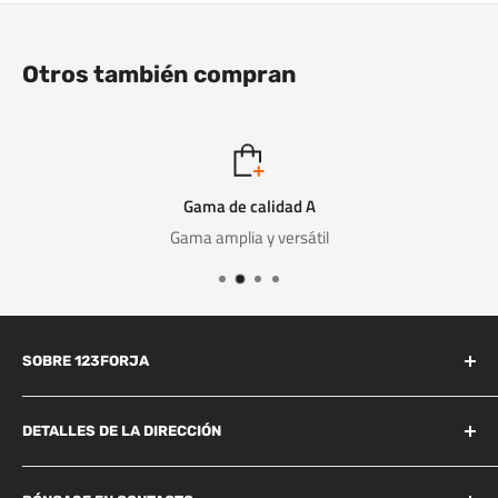
Otros también compran
Gama de calidad A
Gama amplia y versátil
SOBRE 123FORJA
123forja tiene años de experiencia en el campo de la forja y la
fundición.
DETALLES DE LA DIRECCIÓN
Industrieweg 156B
También somos conocidos por la alta calidad a un precio