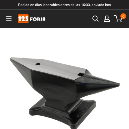
Ir
Pedido en días laborables antes de las 16:00, enviado hoy
directamente
0
123forja.es
al
contenido