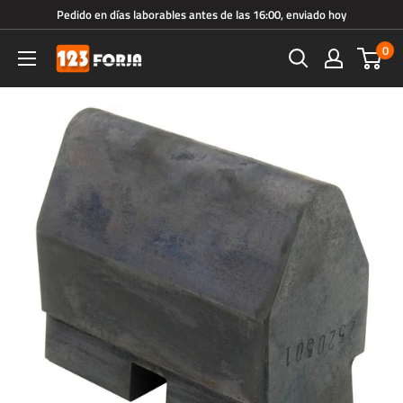
Ir
Pedido en días laborables antes de las 16:00, enviado hoy
directamente
0
123forja.es
al
contenido