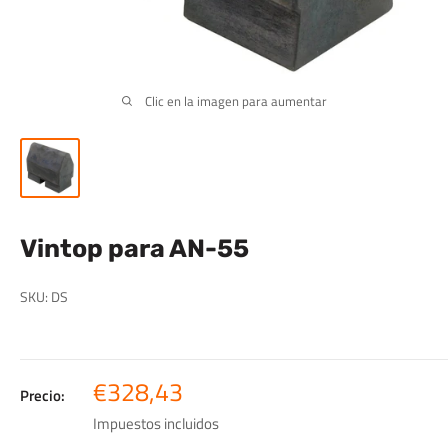
Clic en la imagen para aumentar
Vintop para AN-55
SKU:
DS
Precio
€328,43
Precio:
de
Impuestos incluidos
venta