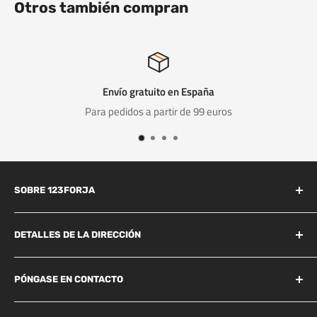
Otros también compran
Envío gratuito en España
a pedidos a partir de 99 euros
SOBRE 123FORJA
123forja tiene años de experiencia en el campo de la forja y la
fundición.
DETALLES DE LA DIRECCIÓN
Industrieweg 156B
También somos conocidos por la alta calidad a un precio
Best, 5683 CG
PÓNGASE EN CONTACTO
razonable y, por lo tanto, somos líderes en el mercado de la
+31 85 06 05 578
forja.
Preguntas más frecuentes