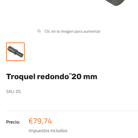
Clic en la imagen para aumentar
Troquel redondo˜20 mm
SKU:
DS
Precio
€79,74
Precio:
de
Impuestos incluidos
venta