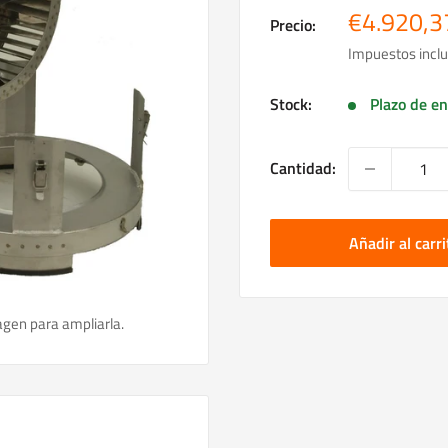
Precio
€4.920,3
Precio:
de
Impuestos inclu
venta
Stock:
Plazo de en
Cantidad:
Añadir al carri
agen para ampliarla.