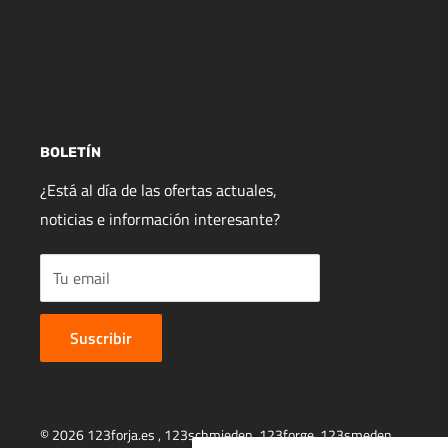
BOLETÍN
¿Está al día de las ofertas actuales,
noticias e información interesante?
Tu email
Suscribir
© 2026 123forja.es ,
123schmieden
,
123forge
,
123smeden