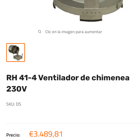
Clic en la imagen para aumentar
RH 41-4 Ventilador de chimenea
230V
SKU:
DS
Precio
€3.489,81
Precio: