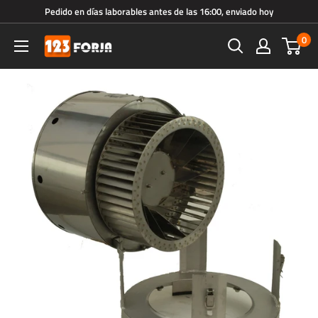
Ir
Pedido en días laborables antes de las 16:00, enviado hoy
directamente
0
123forja.es
al
contenido