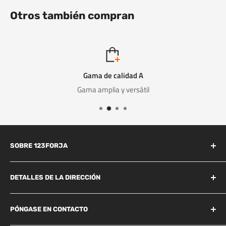
Otros también compran
Gama de calidad A
Gama amplia y versátil
SOBRE 123FORJA
123forja tiene años de experiencia en el campo de la forja y la
fundición.
DETALLES DE LA DIRECCIÓN
Industrieweg 156B
También somos conocidos por la alta calidad a un precio
Best, 5683 CG
PÓNGASE EN CONTACTO
razonable y, por lo tanto, somos líderes en el mercado de la
+31 85 06 05 578