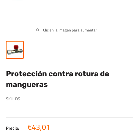
Clic en la imagen para aumentar
Protección contra rotura de
mangueras
SKU:
DS
Precio
€43,01
Precio: