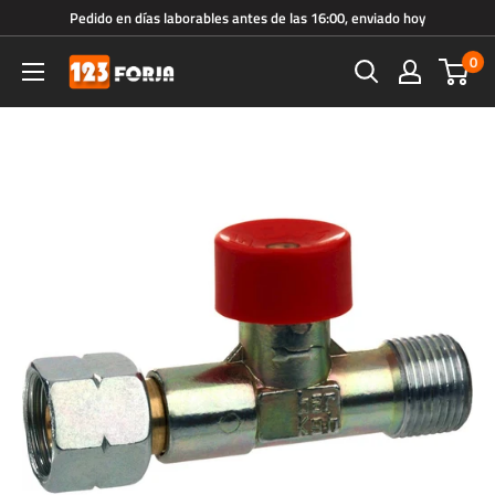
Ir
Pedido en días laborables antes de las 16:00, enviado hoy
directamente
0
123forja.es
al
contenido