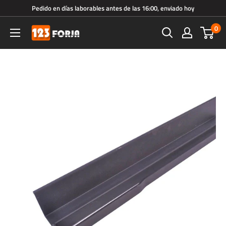
Ir
Pedido en días laborables antes de las 16:00, enviado hoy
directamente
0
123forja.es
al
contenido