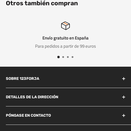
Otros también compran
Envío gratuito en España
Para pedidos a partir de 99 euros
SOBRE 123FORJA
123forja tiene años de experiencia en el campo de la forja y la
fundición.
DETALLES DE LA DIRECCIÓN
Industrieweg 156B
También somos conocidos por la alta calidad a un precio
Best, 5683 CG
PÓNGASE EN CONTACTO
razonable y, por lo tanto, somos líderes en el mercado de la
+31 85 06 05 578
forja.
Preguntas más frecuentes