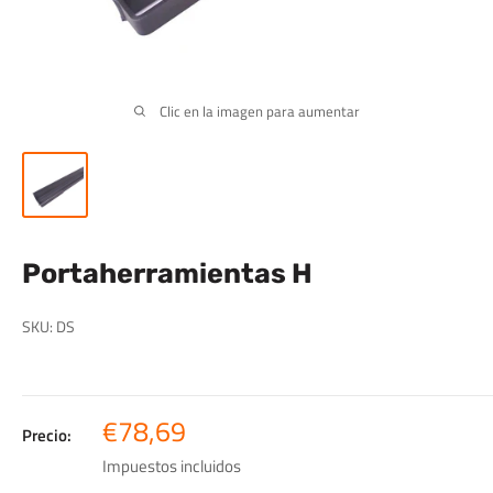
Clic en la imagen para aumentar
Portaherramientas H
SKU:
DS
Precio
€78,69
Precio:
de
Impuestos incluidos
venta