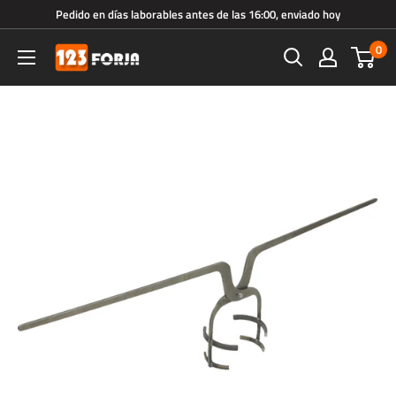
Ir
Pedido en días laborables antes de las 16:00, enviado hoy
directamente
0
123forja.es
al
contenido