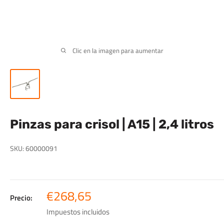
Clic en la imagen para aumentar
Pinzas para crisol | A15 | 2,4 litros
SKU:
60000091
Precio
€268,65
Precio:
de
Impuestos incluidos
venta