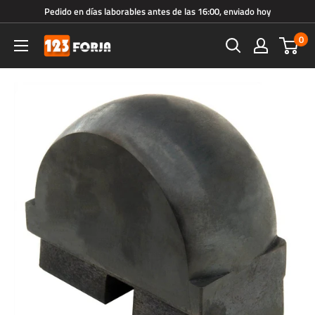
Ir
Pedido en días laborables antes de las 16:00, enviado hoy
directamente
0
123forja.es
al
contenido