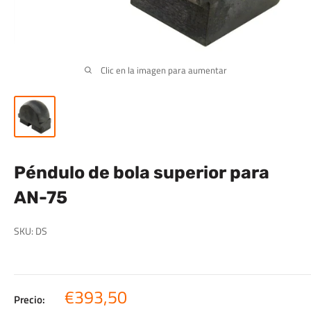
Clic en la imagen para aumentar
Péndulo de bola superior para
AN-75
SKU:
DS
Precio
€393,50
Precio: