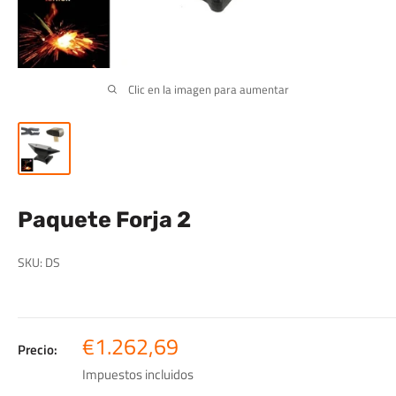
Clic en la imagen para aumentar
Paquete Forja 2
SKU:
DS
Precio
€1.262,69
Precio:
de
Impuestos incluidos
venta