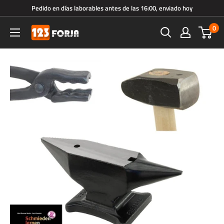
Ir
Pedido en días laborables antes de las 16:00, enviado hoy
directamente
0
123forja.es
al
contenido