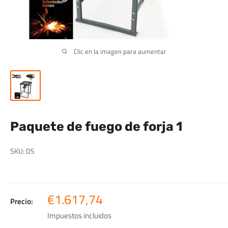
Clic en la imagen para aumentar
Paquete de fuego de forja 1
SKU:
DS
Precio
€1.617,74
Precio:
de
Impuestos incluidos
venta