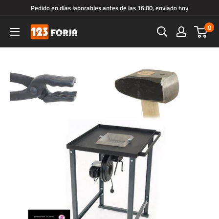
Ir
Pedido en días laborables antes de las 16:00, enviado hoy
directamente
0
123forja.es
al
contenido