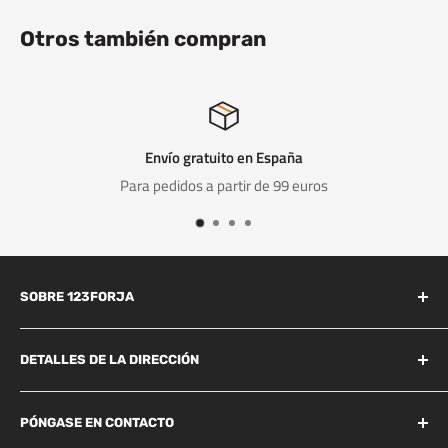
Otros también compran
Envío gratuito en España
Para pedidos a partir de 99 euros
SOBRE 123FORJA
123forja tiene años de experiencia en el campo de la forja y la
fundición.
DETALLES DE LA DIRECCIÓN
Industrieweg 156B
También somos conocidos por la alta calidad a un precio
Best, 5683 CG
PÓNGASE EN CONTACTO
razonable y, por lo tanto, somos líderes en el mercado de la