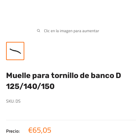
Clic en la imagen para aumentar
Muelle para tornillo de banco D
125/140/150
SKU:
DS
Precio
€65,05
Precio: