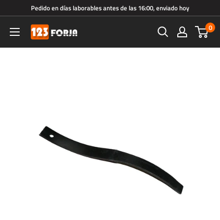
Ir
Pedido en días laborables antes de las 16:00, enviado hoy
directamente
0
123forja.es
al
contenido