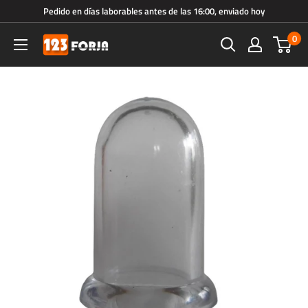
Ir
Pedido en días laborables antes de las 16:00, enviado hoy
directamente
0
123forja.es
al
contenido