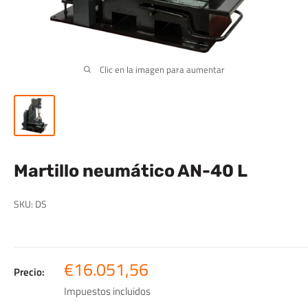
Clic en la imagen para aumentar
Martillo neumático AN-40 L
SKU:
DS
Precio
€16.051,56
Precio:
de
Impuestos incluidos
venta