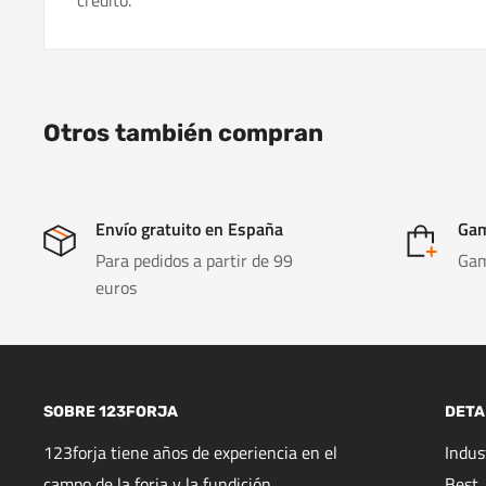
crédito.
Otros también compran
Envío gratuito en España
Gam
Para pedidos a partir de 99
Gam
euros
SOBRE 123FORJA
DETA
123forja tiene años de experiencia en el
Indu
campo de la forja y la fundición.
Best,