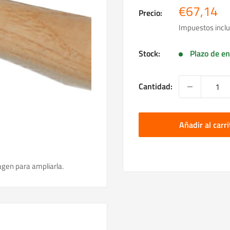
Precio
€67,14
Precio:
de
Impuestos inclu
venta
Stock:
Plazo de en
Cantidad:
Añadir al carri
agen para ampliarla.