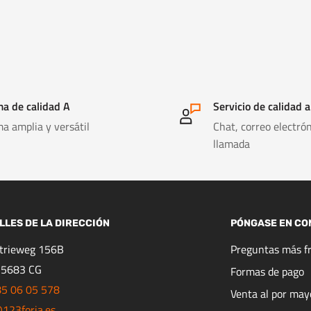
a de calidad A
Servicio de calidad a
a amplia y versátil
Chat, correo electrón
llamada
LLES DE LA DIRECCIÓN
PÓNGASE EN CO
strieweg 156B
Preguntas más f
 5683 CG
Formas de pago
85 06 05 578
Venta al por may
123forja.es