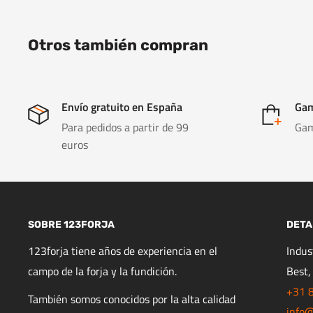
Otros también compran
Envío gratuito en España
Gam
Para pedidos a partir de 99
Gam
euros
SOBRE 123FORJA
DETA
123forja tiene años de experiencia en el
Indu
campo de la forja y la fundición.
Best,
+31 
También somos conocidos por la alta calidad
info@