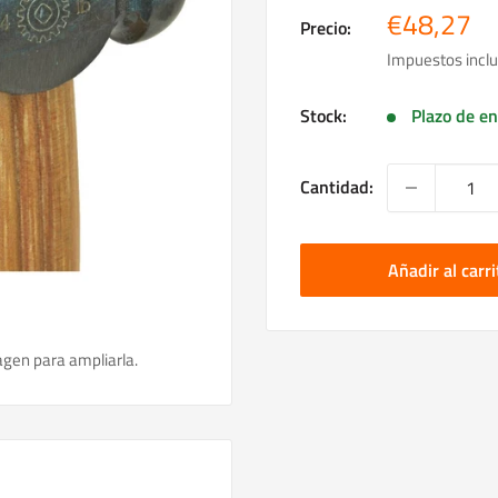
Precio
€48,27
Precio:
de
Impuestos inclu
venta
Stock:
Plazo de en
Cantidad:
Añadir al carri
agen para ampliarla.