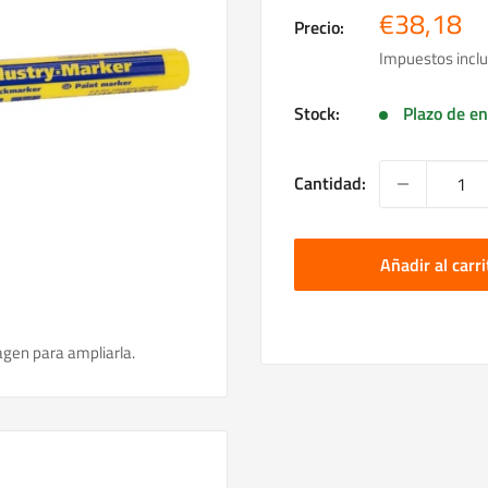
Precio
€38,18
Precio:
de
Impuestos inclu
venta
Stock:
Plazo de en
Cantidad:
Añadir al carri
agen para ampliarla.