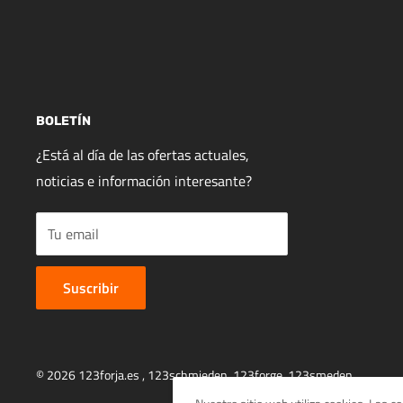
BOLETÍN
¿Está al día de las ofertas actuales,
noticias e información interesante?
Tu email
Suscribir
© 2026 123forja.es ,
123schmieden
,
123forge
,
123smeden