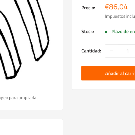
Precio
€86,04
Precio:
de
Impuestos inclu
venta
Stock:
Plazo de en
Cantidad:
Añadir al carri
agen para ampliarla.