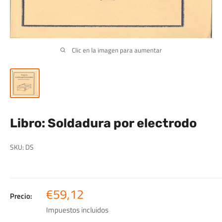
Clic en la imagen para aumentar
Libro: Soldadura por electrodo
SKU:
DS
Precio
€59,12
Precio:
de
Impuestos incluidos
venta