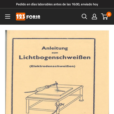
Ir
Pedido en días laborables antes de las 16:00, enviado hoy
directamente
0
123forja.es
al
contenido