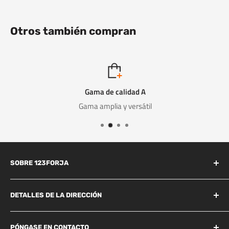
Otros también compran
Gama de calidad A
Gama amplia y versátil
SOBRE 123FORJA
123forja tiene años de experiencia en el campo de la forja y la
fundición.
DETALLES DE LA DIRECCIÓN
Industrieweg 156B
También somos conocidos por la alta calidad a un precio
PÓNGASE EN CONTACTO