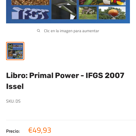
Clic en la imagen para aumentar
Libro: Primal Power - IFGS 2007
Issel
SKU:
DS
Precio
€49,93
Precio: