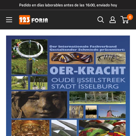
Ir
Pedido en días laborables antes de las 16:00, enviado hoy
directamente
0
123forja.es
al
contenido