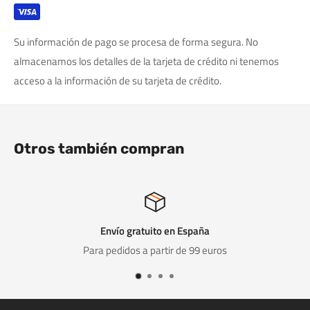
Su información de pago se procesa de forma segura. No
almacenamos los detalles de la tarjeta de crédito ni tenemos
acceso a la información de su tarjeta de crédito.
Otros también compran
España
Gama de calida
e 99 euros
Gama amplia y ver