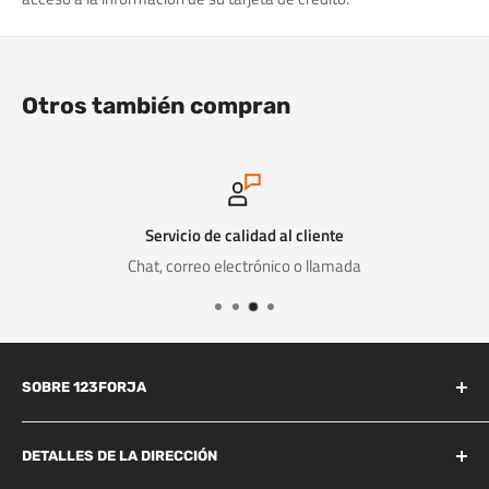
Otros también compran
Servicio de calidad al cliente
Chat, correo electrónico o llamada
SOBRE 123FORJA
123forja tiene años de experiencia en el campo de la forja y la
fundición.
DETALLES DE LA DIRECCIÓN