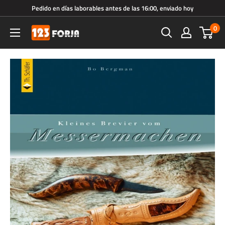
Ir
Pedido en días laborables antes de las 16:00, enviado hoy
directamente
0
123forja.es
al
contenido