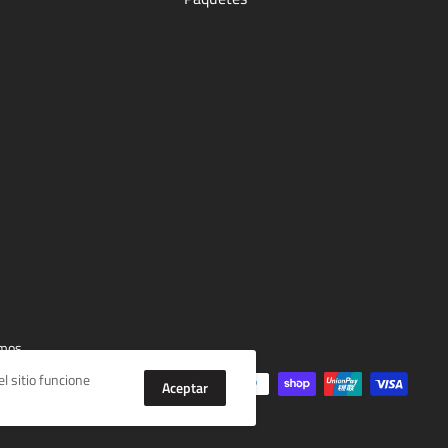
mos
l sitio funcione
Aceptar