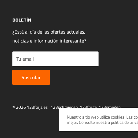
BOLETÍN
¿Está al día de las ofertas actuales,
noticias e información interesante?
Tu email
Suscribir
© 2026 123forja.es ,
123schmieden
,
123forge
,
123smeden
Nuestro sitio web utiliza cookies. Las 
mejor. Consulte nuestra política de pri