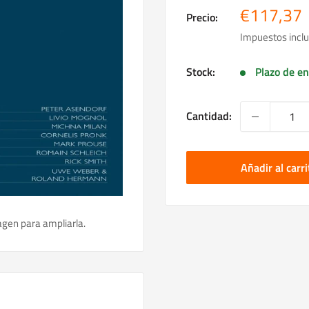
Precio
€117,37
Precio:
de
Impuestos inclu
venta
Stock:
Plazo de en
Cantidad:
Añadir al carri
agen para ampliarla.