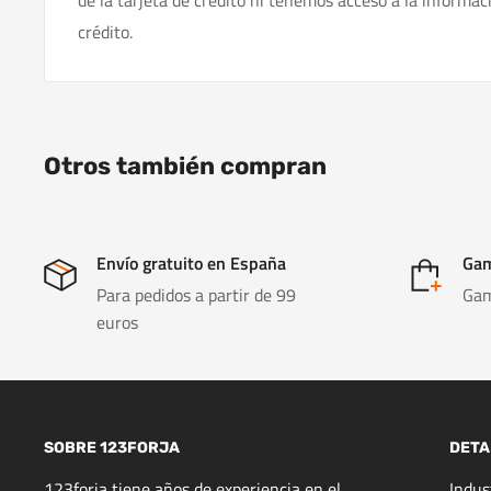
de la tarjeta de crédito ni tenemos acceso a la informac
crédito.
Otros también compran
Envío gratuito en España
Gam
Para pedidos a partir de 99
Gam
euros
SOBRE 123FORJA
DETA
123forja tiene años de experiencia en el
Indu