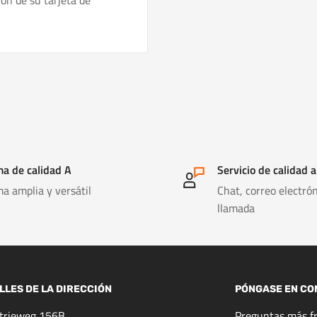
ión de su tarjeta de
a de calidad A
Servicio de calidad a
a amplia y versátil
Chat, correo electrón
llamada
LLES DE LA DIRECCIÓN
PÓNGASE EN CO
strieweg 156B
Preguntas más f