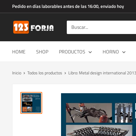
Ir
Pedido en días laborables antes de las 16:00, enviado hoy
directamente
al
123forja.es
contenido
HOME
SHOP
PRODUCTOS
HORNO
Inicio
Todos los productos
Libro: Metal design international 201