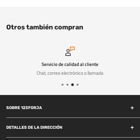
Otros también compran
Servicio de calidad al cliente
Chat, correo electrónico o llamada
SOBRE 123FORJA
123forja tiene años de experiencia en el campo de la forja y la
fundición.
DETALLES DE LA DIRECCIÓN
Industrieweg 156B