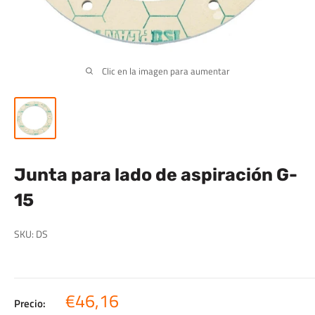
Clic en la imagen para aumentar
Junta para lado de aspiración G-
15
SKU:
DS
Precio
€46,16
Precio: