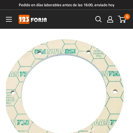
Ir
Pedido en días laborables antes de las 16:00, enviado hoy
directamente
0
123forja.es
al
contenido