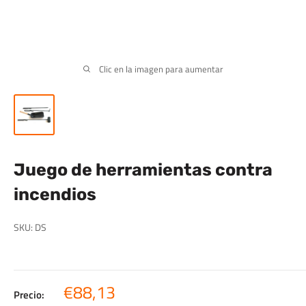
Clic en la imagen para aumentar
Juego de herramientas contra
incendios
SKU:
DS
Precio
€88,13
Precio: