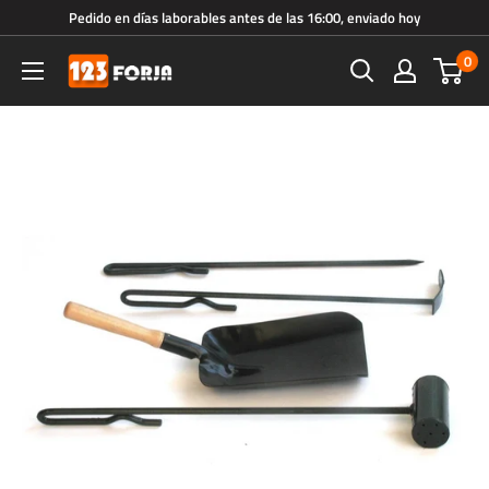
Ir
Pedido en días laborables antes de las 16:00, enviado hoy
directamente
0
123forja.es
al
contenido