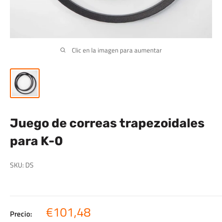
Clic en la imagen para aumentar
Juego de correas trapezoidales
para K-0
SKU:
DS
Precio
€101,48
Precio: