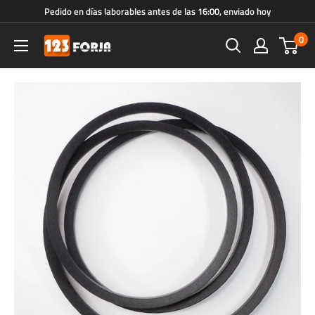
Ir
Pedido en días laborables antes de las 16:00, enviado hoy
directamente
0
123forja.es
al
contenido