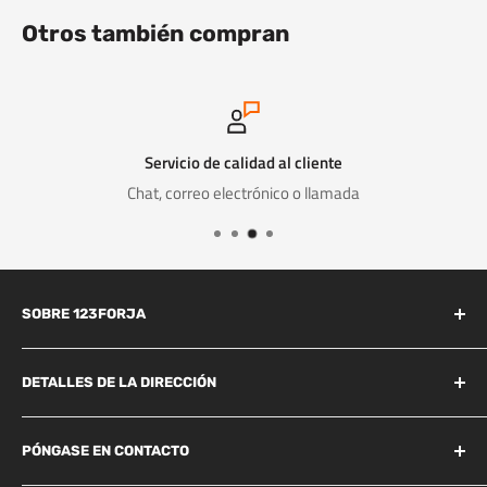
Otros también compran
Servicio de calidad al cliente
Chat, correo electrónico o llamada
SOBRE 123FORJA
123forja tiene años de experiencia en el campo de la forja y la
fundición.
DETALLES DE LA DIRECCIÓN
Industrieweg 156B
También somos conocidos por la alta calidad a un precio
Best, 5683 CG
PÓNGASE EN CONTACTO
razonable y, por lo tanto, somos líderes en el mercado de la
+31 85 06 05 578