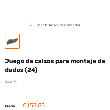
Clic en la imagen para aumentar
Juego de calzos para montaje de
dados (24)
SKU:
DS
Precio
€153,85
Precio: