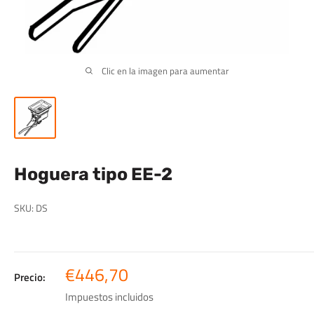
Clic en la imagen para aumentar
Hoguera tipo EE-2
SKU:
DS
Precio
€446,70
Precio:
de
Impuestos incluidos
venta