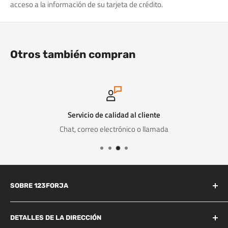
acceso a la información de su tarjeta de crédito.
Otros también compran
Servicio de calidad al cliente
Chat, correo electrónico o llamada
SOBRE 123FORJA
123forja tiene años de experiencia en el campo de la forja y la
fundición.
DETALLES DE LA DIRECCIÓN