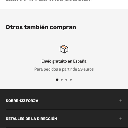
Otros también compran
Envío gratuito en España
Para pedidos a partir de 99 euros
SOBRE 123FORJA
123forja tiene años de experiencia en el campo de la forja y la
fundición.
DETALLES DE LA DIRECCIÓN