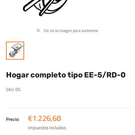
Clic en la imagen para aumentar
Hogar completo tipo EE-5/RD-0
SKU:
DS
Precio
€1.226,68
Precio:
de
Impuestos incluidos
venta