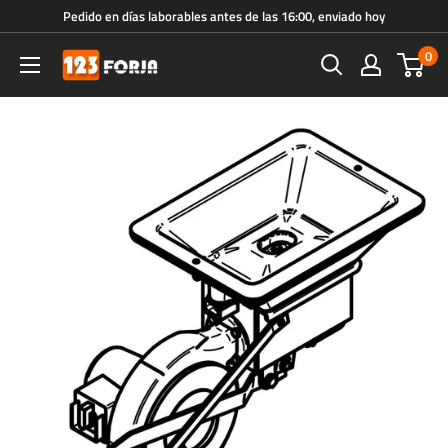
Ir
Pedido en días laborables antes de las 16:00, enviado hoy
directamente
0
123forja.es
al
contenido