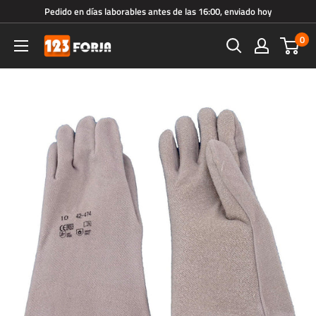
Ir
Pedido en días laborables antes de las 16:00, enviado hoy
directamente
0
123forja.es
al
contenido