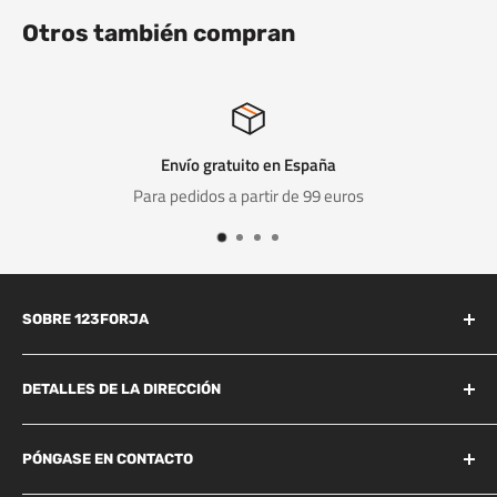
Otros también compran
Envío gratuito en España
Para pedidos a partir de 99 euros
SOBRE 123FORJA
123forja tiene años de experiencia en el campo de la forja y la
fundición.
DETALLES DE LA DIRECCIÓN
Industrieweg 156B
También somos conocidos por la alta calidad a un precio
Best, 5683 CG
PÓNGASE EN CONTACTO
razonable y, por lo tanto, somos líderes en el mercado de la
+31 85 06 05 578