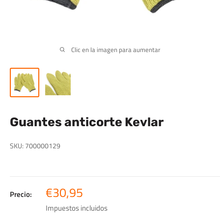
Clic en la imagen para aumentar
Guantes anticorte Kevlar
SKU:
700000129
Precio
€30,95
Precio:
de
Impuestos incluidos
venta