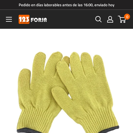
Ir
Pedido en días laborables antes de las 16:00, enviado hoy
directamente
0
123forja.es
al
contenido