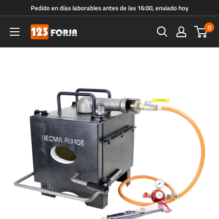
Ir
Pedido en días laborables antes de las 16:00, enviado hoy
directamente
0
123forja.es
al
contenido