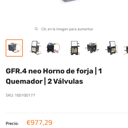
Clic en la imagen para aumentar
GFR.4 neo Horno de forja | 1
Quemador | 2 Válvulas
SKU:
100100177
Precio
€977,29
Precio: