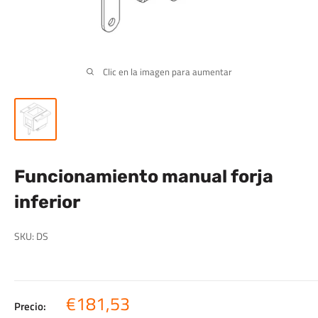
Clic en la imagen para aumentar
Funcionamiento manual forja
inferior
SKU:
DS
Precio
€181,53
Precio: