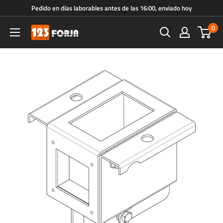
Ir
Pedido en días laborables antes de las 16:00, enviado hoy
directamente
0
123forja.es
al
contenido