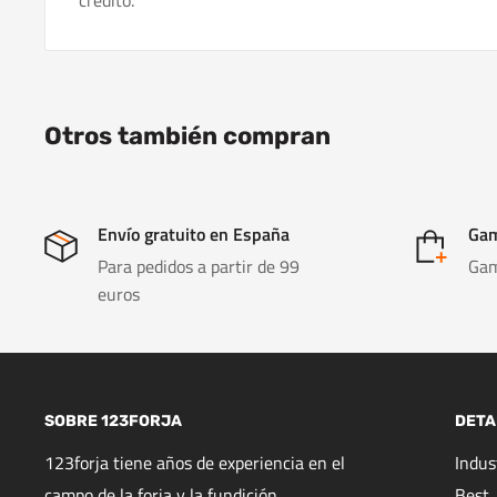
crédito.
Otros también compran
Envío gratuito en España
Gam
Para pedidos a partir de 99
Gam
euros
SOBRE 123FORJA
DETA
123forja tiene años de experiencia en el
Indu
campo de la forja y la fundición.
Best,