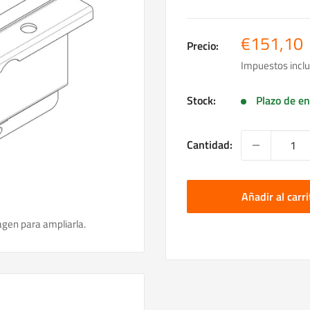
Precio
€151,10
Precio:
de
Impuestos inclu
venta
Stock:
Plazo de en
Cantidad:
Añadir al carri
agen para ampliarla.