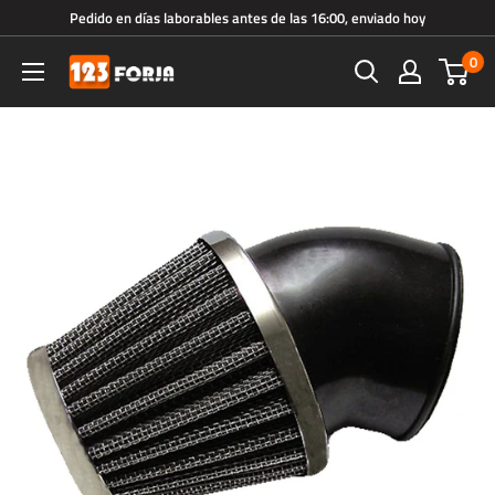
Ir
Pedido en días laborables antes de las 16:00, enviado hoy
directamente
0
123forja.es
al
contenido