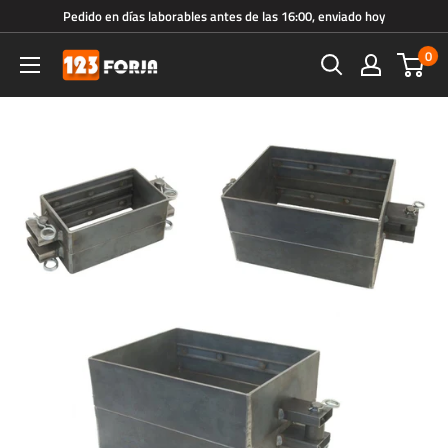
Ir
Pedido en días laborables antes de las 16:00, enviado hoy
directamente
0
123forja.es
al
contenido