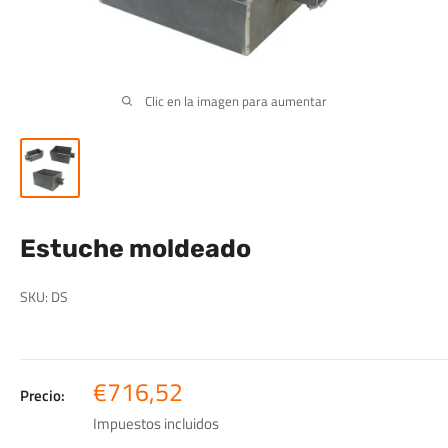
Clic en la imagen para aumentar
Estuche moldeado
SKU:
DS
Precio
€716,52
Precio:
de
Impuestos incluidos
venta