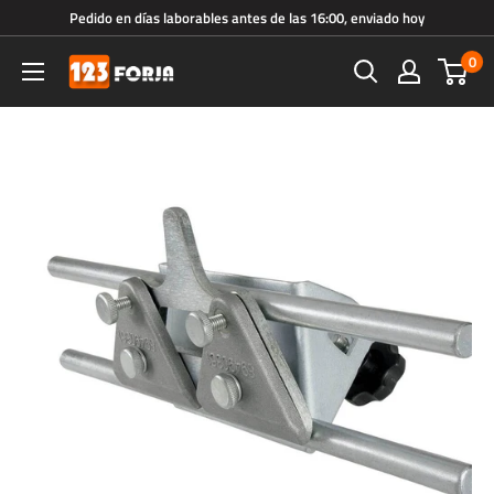
Ir
Pedido en días laborables antes de las 16:00, enviado hoy
directamente
0
123forja.es
al
contenido