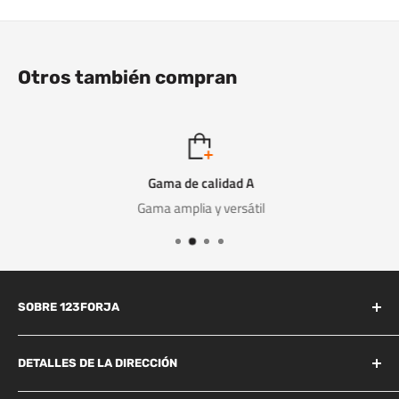
Otros también compran
Gama de calidad A
Gama amplia y versátil
SOBRE 123FORJA
123forja tiene años de experiencia en el campo de la forja y la
fundición.
DETALLES DE LA DIRECCIÓN
Industrieweg 156B