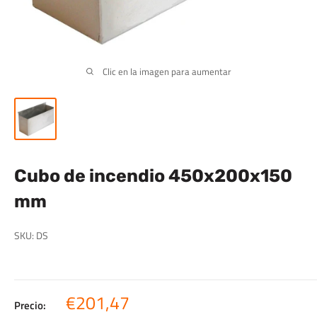
Clic en la imagen para aumentar
Cubo de incendio 450x200x150
mm
SKU:
DS
Precio
€201,47
Precio: