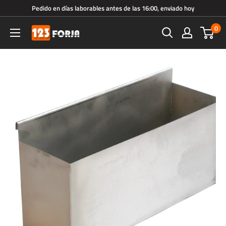
Ir
Pedido en días laborables antes de las 16:00, enviado hoy
directamente
0
123forja.es
al
contenido