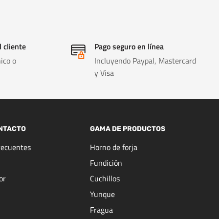
l cliente
Pago seguro en línea
ico o
Incluyendo Paypal, Mastercard
y Visa
NTACTO
GAMA DE PRODUCTOS
recuentes
Horno de forja
Fundición
or
Cuchillos
Yunque
Fragua