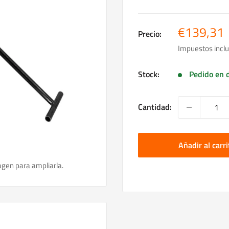
Precio
€139,31
Precio:
de
Impuestos inclu
venta
Stock:
Pedido en d
Cantidad:
Añadir al carri
agen para ampliarla.