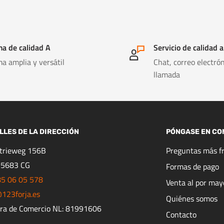
a de calidad A
Servicio de calidad a
a amplia y versátil
Chat, correo electrón
llamada
LLES DE LA DIRECCIÓN
PÓNGASE EN CO
strieweg 156B
Preguntas más f
 5683 CG
Formas de pago
85 06 05 578
Venta al por may
123forja.es
Quiénes somos
ra de Comercio NL: 81991606
Contacto