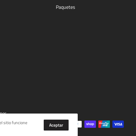
Paquetes
mos
l sitio funcione
Aceptar