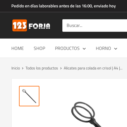
Ir
Pedido en días laborables antes de las 16:00, enviado hoy
directamente
al
123forja.es
contenido
HOME
SHOP
PRODUCTOS
HORNO
Inicio
Todos los productos
Alicates para colada en crisol | A4 |...