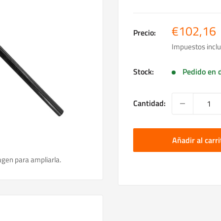
Precio
€102,16
Precio:
de
Impuestos inclu
venta
Stock:
Pedido en d
Cantidad:
Añadir al carri
agen para ampliarla.