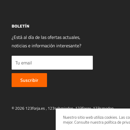
BOLETÍN
¿Está al día de las ofertas actuales,
noticias e información interesante?
Tu email
Suscribir
© 2026 123forja.es ,
123schmieden
,
123forge
,
123smeden
Nuestro sitio web utiliza cookies. Las 
mejor. Consulte nuestra política de pri