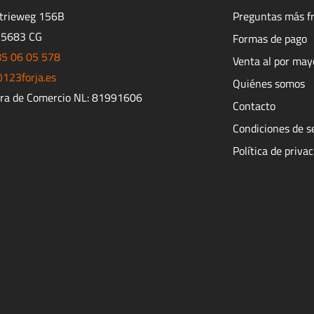
strieweg 156B
Preguntas más f
 5683 CG
Formas de pago
85 06 05 578
Venta al por may
123forja.es
Quiénes somos
ra de Comercio NL: 81991606
Contacto
Condiciones de s
Política de priva