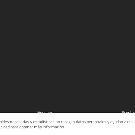
Síguenos
Acepta
cookies necesarias y estadísticas no recogen datos personales y ayudan a que e
vacidad para obtener más información.