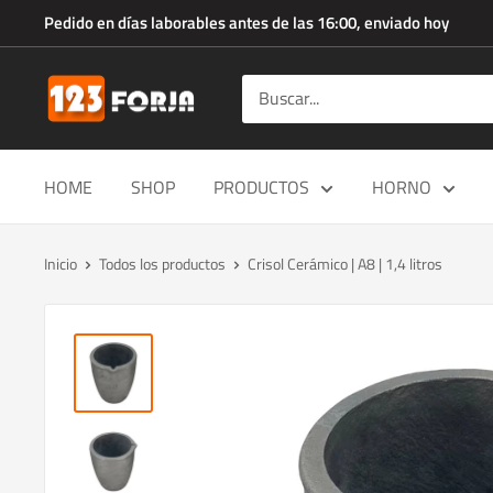
Ir
Pedido en días laborables antes de las 16:00, enviado hoy
directamente
al
123forja.es
contenido
HOME
SHOP
PRODUCTOS
HORNO
Inicio
Todos los productos
Crisol Cerámico | A8 | 1,4 litros