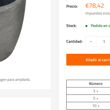
Precio
€78,42
Precio:
de
Impuestos inclu
venta
Stock:
Pedido en d
Cantidad:
Añadir al carri
agen para ampliarla.
Número
3 +
5 +
10 +