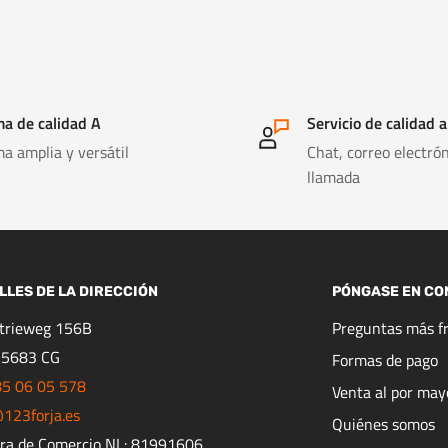
a de calidad A
Servicio de calidad a
a amplia y versátil
Chat, correo electrón
llamada
LLES DE LA DIRECCIÓN
PÓNGASE EN CO
strieweg 156B
Preguntas más f
 5683 CG
Formas de pago
85 06 05 578
Venta al por may
123forja.es
Quiénes somos
ra de Comercio NL: 81991606