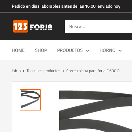
Ir
Pedido en días laborables antes de las 16:00, enviado hoy
directamente
al
123forja.es
contenido
HOME
SHOP
PRODUCTOS
HORNO
Inicio
Todos los productos
Correa plana para forja F 600 Fu