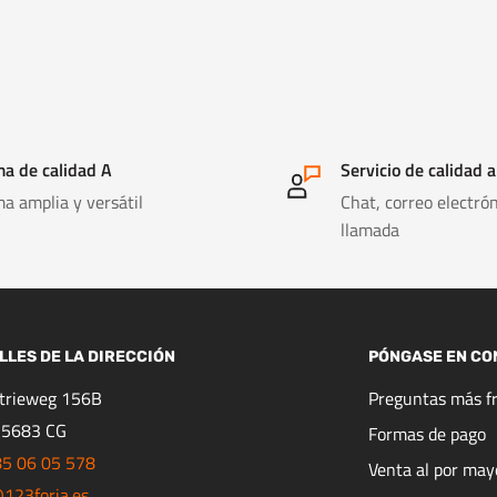
a de calidad A
Servicio de calidad a
a amplia y versátil
Chat, correo electrón
llamada
LLES DE LA DIRECCIÓN
PÓNGASE EN CO
strieweg 156B
Preguntas más f
 5683 CG
Formas de pago
85 06 05 578
Venta al por may
123forja.es