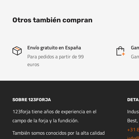
Otros también compran
Envío gratuito en España
Gam
Para pedidos a partir de 99
Gam
euros
SOBRE 123FORJA
DETA
123forja tiene años de experiencia en el
Indu
campo de la forja y la fundición.
Best,
+31 
También somos conocidos por la alta calidad
info@