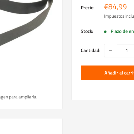
Precio
€84,99
Precio:
de
Impuestos inclu
venta
Stock:
Plazo de en
Cantidad:
Añadir al carri
agen para ampliarla.