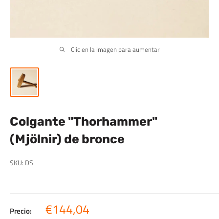
Clic en la imagen para aumentar
Colgante "Thorhammer"
(Mjölnir) de bronce
SKU:
DS
Precio
€144,04
Precio: