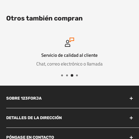
Otros también compran
Servicio de calidad al cliente
Chat, correo electrónico o llamada
SOBRE 123FORJA
123forja tiene años de experiencia en el campo de la forja y la
fundición.
DETALLES DE LA DIRECCIÓN
Industrieweg 156B
También somos conocidos por la alta calidad a un precio
Best, 5683 CG
PÓNGASE EN CONTACTO