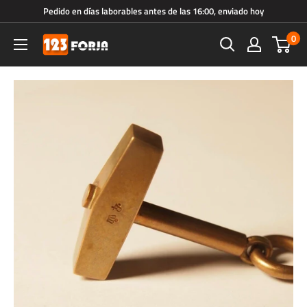
Ir
Pedido en días laborables antes de las 16:00, enviado hoy
directamente
0
123forja.es
al
contenido